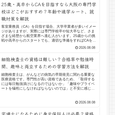
25歳・高卒からCAを目指すなら大阪の専門学
校はどこがおすすめ？年齢や進学ルート、就
職対策を解説
客室乗務員（CA）を目指す場合、大学卒業者が多いイメー
ジがありますが、実際には専門学校卒や短大卒など、さま
ざまな経歴から航空業界へ進む人がいます。25歳からの挑
戦や高卒からのスタートでも、適切な準備をすればCAを目
指す道はあります。特に大阪...
2026.08.08
細胞検査士の資格は難しい？合格率や勉強時
間、趣味と両立するための学習方法を解説
細胞検査士は、がんなどの病気の早期発見に関わる重要な
医療資格です。専門性が高い資格であるため、「取得する
には毎日勉強漬けになるのではないか」「趣味やプライベ
ートを犠牲にしなければならないのでは」と不安に感じる
人も少なくありません。しかし、細...
2026.08.08
宅建士になるために身元保証人は必要？資格