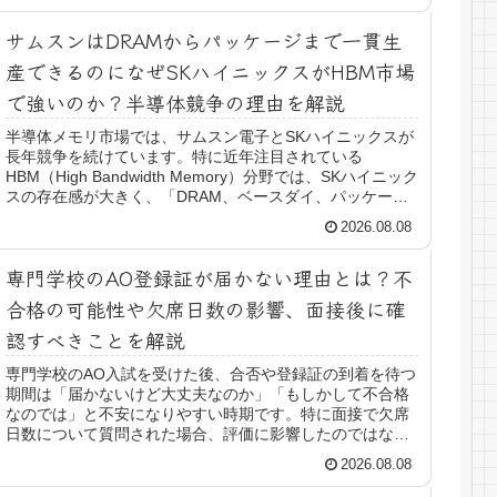
サムスンはDRAMからパッケージまで一貫生
産できるのになぜSKハイニックスがHBM市場
で強いのか？半導体競争の理由を解説
半導体メモリ市場では、サムスン電子とSKハイニックスが
長年競争を続けています。特に近年注目されている
HBM（High Bandwidth Memory）分野では、SKハイニック
スの存在感が大きく、「DRAM、ベースダイ、パッケージ
まで自社で...
2026.08.08
専門学校のAO登録証が届かない理由とは？不
合格の可能性や欠席日数の影響、面接後に確
認すべきことを解説
専門学校のAO入試を受けた後、合否や登録証の到着を待つ
期間は「届かないけど大丈夫なのか」「もしかして不合格
なのでは」と不安になりやすい時期です。特に面接で欠席
日数について質問された場合、評価に影響したのではない
かと心配になる人も少なくありま...
2026.08.08