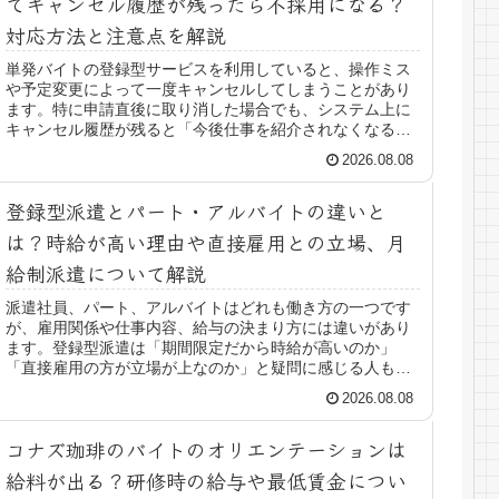
でキャンセル履歴が残ったら不採用になる？
対応方法と注意点を解説
単発バイトの登録型サービスを利用していると、操作ミス
や予定変更によって一度キャンセルしてしまうことがあり
ます。特に申請直後に取り消した場合でも、システム上に
キャンセル履歴が残ると「今後仕事を紹介されなくなるの
では」と不安になる人もいるでしょ...
2026.08.08
登録型派遣とパート・アルバイトの違いと
は？時給が高い理由や直接雇用との立場、月
給制派遣について解説
派遣社員、パート、アルバイトはどれも働き方の一つです
が、雇用関係や仕事内容、給与の決まり方には違いがあり
ます。登録型派遣は「期間限定だから時給が高いのか」
「直接雇用の方が立場が上なのか」と疑問に感じる人も少
なくありません。また、月給制の派遣...
2026.08.08
コナズ珈琲のバイトのオリエンテーションは
給料が出る？研修時の給与や最低賃金につい