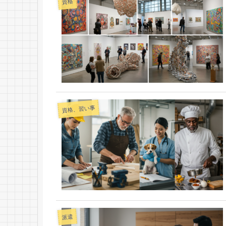
資格
資格、習い事
派遣