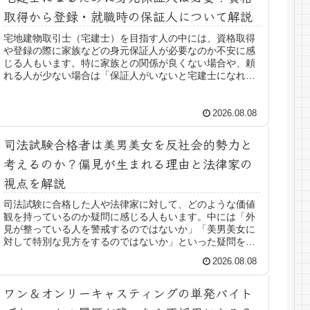
取得から登録・就職時の保証人について解説
宅地建物取引士（宅建士）を目指す人の中には、資格取得
や登録の際に家族などの身元保証人が必要なのか不安に感
じる人もいます。特に家族との関係が良くない場合や、頼
れる人が少ない場合は「保証人がいないと宅建士になれな
いのでは」と心配になることもある...
2026.08.08
司法試験合格者は美男美女を反社会的勢力と
考えるのか？偏見が生まれる理由と法律家の
視点を解説
司法試験に合格した人や法律家に対して、どのような価値
観を持っているのか疑問に感じる人もいます。中には「外
見が整っている人を警戒するのではないか」「美男美女に
対して特別な見方をするのではないか」といった疑問を持
つ人もいるでしょう。しかし、法律...
2026.08.08
ワン＆オンリーキャスティングの単発バイト