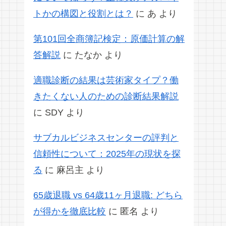
トかの構図と役割とは？
に
あ
より
第101回全商簿記検定：原価計算の解
答解説
に
たなか
より
適職診断の結果は芸術家タイプ？働
きたくない人のための診断結果解説
に
SDY
より
サブカルビジネスセンターの評判と
信頼性について：2025年の現状を探
る
に
麻呂主
より
65歳退職 vs 64歳11ヶ月退職: どちら
が得かを徹底比較
に
匿名
より