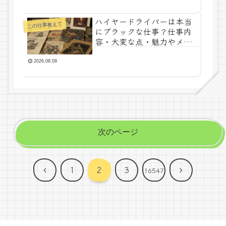
ハイヤードライバーは本当
この仕事教えて
にブラックな仕事？仕事内
容・大変な点・魅力やメリ
ットを解説
2026.08.09
次のページ
前
次
1
2
3
16547
へ
へ