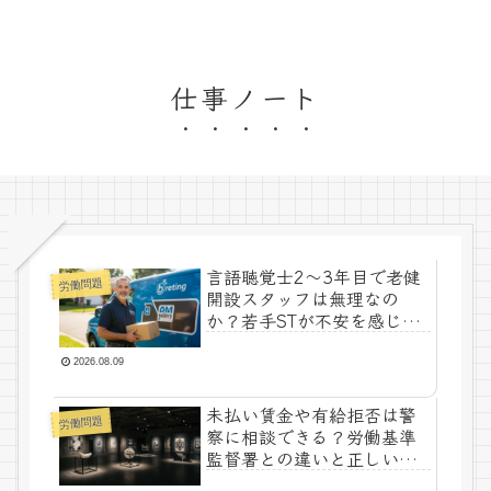
仕事ノート
言語聴覚士2〜3年目で老健
労働問題
開設スタッフは無理なの
か？若手STが不安を感じた
時に考えるべきこと
2026.08.09
未払い賃金や有給拒否は警
労働問題
察に相談できる？労働基準
監督署との違いと正しい対
応方法を解説