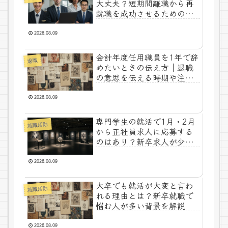
大丈夫？短期間離職から再
就職を成功させるためのポ
イント
2026.08.09
会計年度任用職員を1年で辞
退職
めたいときの伝え方｜退職
の意思を伝える時期や注意
点を解説
2026.08.09
専門学生の就活で1月・2月
就職活動
から正社員求人に応募する
のはあり？新卒求人が少な
い時期の対策を解説
2026.08.09
大卒でも就活が大変と言わ
就職活動
れる理由とは？新卒就職で
悩む人が多い背景を解説
2026.08.09