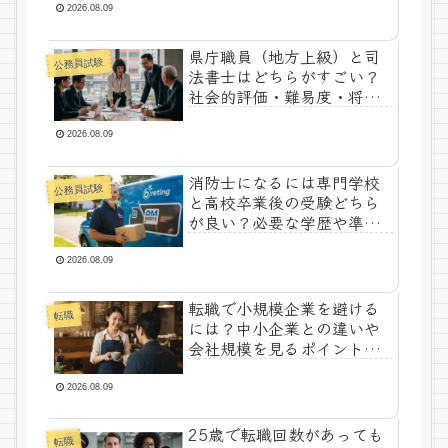
2026.08.09
県庁職員（地方上級）と司
公務員試験
法書士はどちらがすごい？
社会的評価・難易度・将来
性を比較
2026.08.09
消防士になるには専門学校
公務員試験
と高校卒業後の受験どちら
が良い？必要な学歴や準備
期間を解説
2026.08.09
転職で小規模企業を避ける
転職
には？中小企業との違いや
会社規模を見るポイントを
解説
2026.08.09
25歳で転職回数があっても
転職