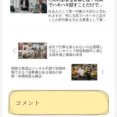
勤...
でハキハキ話すことだけで本
当に通用するのか
社会人として第一印象が大切だと言わ
れますが、特に元気でハキハキと話す
ことが好印象を与える要素として重視
されています。高校生や大学生、さら
には20代の社会人が新しい環境で求め
られる振る舞いや態度について、具体
的にどのような点が評価されるのか
を...
会社で仕事を振られないのは退職し
てほしいサイン？時短勤務中に感じ
る疎外感と職場の本音
国家公務員はメンタル不調で短期休
職できる？診断書がある場合の休
暇・休職制度を解説
コメント