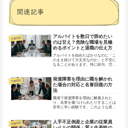
関連記事
アルバイトを数日で辞めたい
労働問題
のは甘え？危険な職場を見極
めるポイントと退職の伝え方
アルバイトを始めたばかりなのに「こ
のまま続けて大丈夫なのか」と不安に
なることがあります。特に給与、労働
環境、安全面、衛生面、人間関係など
に問題を感じる場合、我慢して続ける
ことだけが正しい選択とは限りませ
発達障害を理由に職を解かれ
労働問題
ん。この記事では、アルバイトを短期
た場合の対応と名誉回復の方
間で...
法
職場で発達障害を理由に解雇された
り、名誉を傷つけられたりすることは
非常に辛い経験です。このような状況
にどう対応し、名誉回復を図るべきか
を解説します。具体的な対応策と実際
の事例を基に、あなたの今後の行動の
人手不足倒産と企業の従業員
労働問題
参考になることを目指しています。発
レベルの関係：質と生産性の