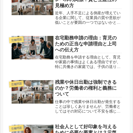
達障...
見極め方
近年、人手不足による倒産が増えてい
る企業に関して、従業員の質や意欲が
低いことが要因の一つではないかと考
える方もいます。しかし、単純に従業
員の能力だけで企業の発展性や生産性
を判断することは難しいのが現実で
在宅勤務申請の理由：育児の
労働問題
す。人手不足と企業の課題人手不足が
ための正当な申請理由と上司
進む...
への伝え方
在宅勤務を申請する理由として、育児
や家庭の事情はよくある理由ですが、
特に共働きの家庭では、子供の送り迎
えや夫の出張など、日常的な事情で在
宅勤務を希望する場面も多いでしょ
う。この記事では、育児を理由に在宅
残業や休日出勤は強制できる
労働問題
勤務を申請する場合の正当性や、上司
のか？労働者の権利と義務に
にど...
ついて
仕事の中で残業や休日出勤が発生する
ことは珍しくありませんが、労働者と
してはその対応について不安を感じる
ことも多いでしょう。特に、納得でき
ない人事異動があった場合、その後の
労働条件について不安になることもあ
社会人として好印象を与える
労働問題
ります。この記事では、残業や休日出
ために必要な要素とは？元気