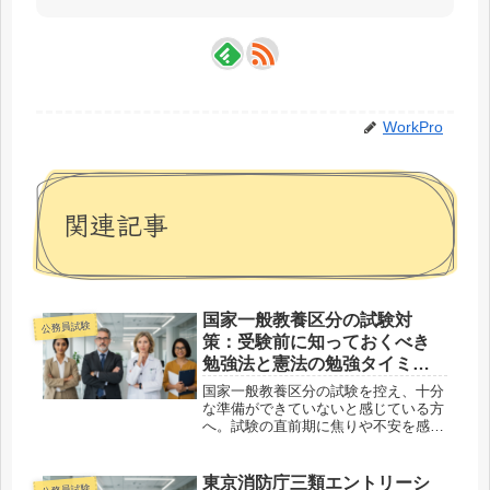
WorkPro
関連記事
国家一般教養区分の試験対
公務員試験
策：受験前に知っておくべき
勉強法と憲法の勉強タイミン
グ
国家一般教養区分の試験を控え、十分
な準備ができていないと感じている方
へ。試験の直前期に焦りや不安を感じ
ることは珍しくありませんが、効率的
に試験対策を進めるための方法や、憲
法の勉強タイミングについて解説しま
東京消防庁三類エントリーシ
公務員試験