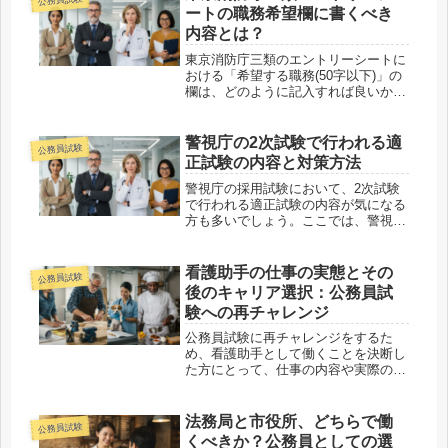
す。特に、試験勉強と並行して憲法や
ートの職務希望欄に書くべき
他...
内容とは？
東京消防庁三類のエントリーシートに
おける「希望する職務(50字以下)」の
欄は、どのように記入すれば良いか迷
う方も多いでしょう。限られた文字数
内で自分の意欲や志望職務を的確に伝
えることが重要です。この記事では、
警視庁の2次試験で行われる適
公務員試験
職務希望欄に書くべき内容とそのポ...
正試験の内容と対策方法
警視庁の採用試験において、2次試験
で行われる適正試験の内容が気になる
方も多いでしょう。ここでは、警視庁
の2次試験での適正試験の具体的な内
容と、それに備えるための対策方法に
ついて解説します。1. 警視庁2次試験
看護助手の仕事の実態とその
公務員試験
における適正試験の目的警視庁の採...
後のキャリア選択：公務員試
験への再チャレンジ
公務員試験に再チャレンジをするた
め、看護助手として働くことを決断し
た方にとって、仕事の内容や実際の業
務の厳しさについての不安は大きいで
しょう。特に、患者さんのケアや看護
師からの指導が厳しいことに不安を感
法務局と市役所、どちらで働
公務員試験
じている方も多いです。この記事で
くべきか？公務員としての選