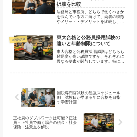
は、看...
択肢を比較
法務局と市役所、どちらで働くべきか
を悩んでいる方に向けて、両者の特徴
やメリット・デメリットを比較し、ど
ちらが自分に合っているかを考えるポ
イントを解説します。公務員として安
定した職を得るためには、自分に最適
東大合格と公務員採用試験の
公務員試験
な環境を選ぶことが大切です。法務局
違いと年齢制限について
で...
東大合格と公務員採用試験はどちらも
難易度が高い試験ですが、それぞれに
異なる要素が関与しています。特に
「年齢制限」の点について、なぜ東大
には年齢制限がないのか、公務員試験
に年齢制限がある理由を深掘りしてい
きます。東大合格と公務員採用試験の
共通...
国税専門官試験の勉強スケジュール
例｜試験日が早まる年に合格を目指
す学習計画
正社員のダブルワークは可能？正社
員＋正社員で働く場合の税金・社会
保険・注意点を解説