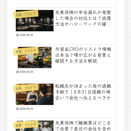
失業保険の申告漏れが発覚
失業、リストラ
した場合の対応とは？返還
方法やハローワークの確認
調査について解説
2026.08.05
外資系CROのリストラ情報
失業、リストラ
は本当？噂が広がる背景と
確認する方法を解説
2026.08.05
転職先が決まった後の退職
失業、リストラ
手続き｜8月31日退職の場
合いつ会社へ伝えるべきか
2026.08.03
失業保険で離職票はどこま
失業、リストラ
で必要？直近の会社を含め