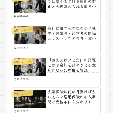
ラは増える？終身雇用の変
化と今後求められる働き方
を解説
2026.08.08
会社は誰のものなのか？株
失業、リストラ
主・従業員・経営者の関係
とリストラ判断の考え方を
解説
2026.08.08
「おまえはクビだ」の語源
失業、リストラ
とは？会社を辞めさせる意
味になった理由を解説
2026.08.08
失業保険は何か月働けばも
失業、リストラ
らえる？雇用保険の加入期
間と受給条件を分かりやす
く解説
2026.08.07