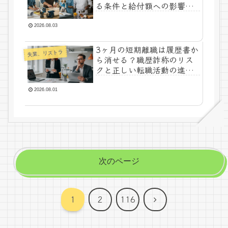
る条件と給付額への影響を
解説
2026.08.03
3ヶ月の短期離職は履歴書か
失業、リストラ
ら消せる？職歴詐称のリス
クと正しい転職活動の進め
方
2026.08.01
次のページ
次
1
2
116
へ