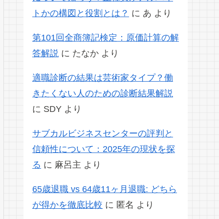
トかの構図と役割とは？
に
あ
より
第101回全商簿記検定：原価計算の解
答解説
に
たなか
より
適職診断の結果は芸術家タイプ？働
きたくない人のための診断結果解説
に
SDY
より
サブカルビジネスセンターの評判と
信頼性について：2025年の現状を探
る
に
麻呂主
より
65歳退職 vs 64歳11ヶ月退職: どちら
が得かを徹底比較
に
匿名
より